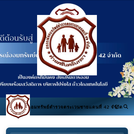
สหกรณ์ออมทรัพย์ตำรวจตระเวนชายแดนที่ 42 จำกัด