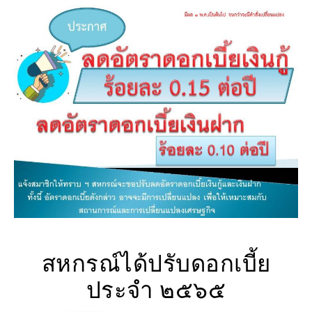
กิจกรรม
สหกรณ์ได้ปรับดอกเบี้ย
ประจำ ๒๕๖๕